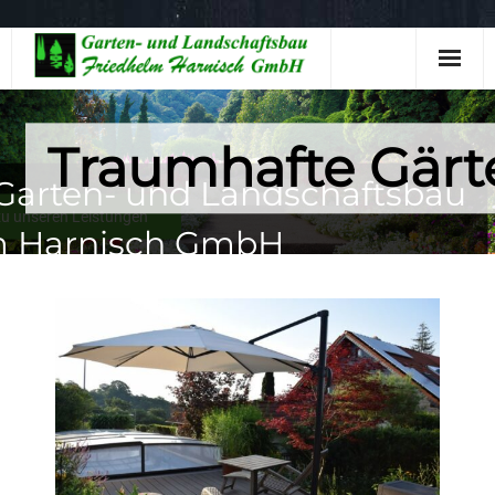
Traumhafte Gärt
 Garten- und Landschaftsbau
zu unseren Leistungen
m Harnisch GmbH
Startseite
Leistungen
Gartenjahr
Firmenprofil