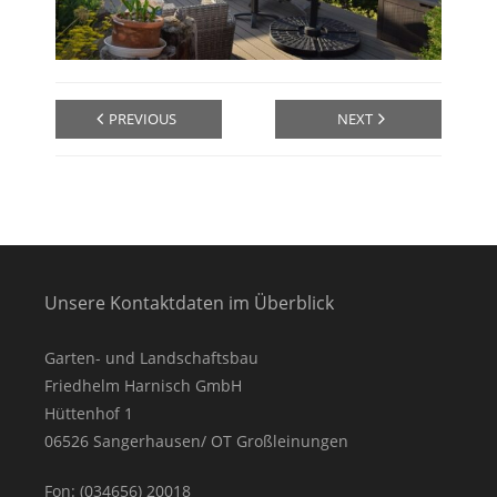
Kontakt
PREVIOUS
NEXT
Unsere Kontaktdaten im Überblick
Garten- und Landschaftsbau
Friedhelm Harnisch GmbH
Hüttenhof 1
06526 Sangerhausen/ OT Großleinungen
Fon: (034656) 20018